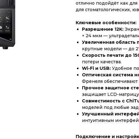
отлично подойдёт как для
для стоматологических, юв
Ключевые особенности:
Разрешение 12K:
Экран 
× 24 мкм — ультрадетал
Увеличенная область 
крупные модели — до 218
Скорость печати до 150
потери качества.
Wi-Fi и USB:
Удобное по
Оптическая система н
Френеля обеспечивают
Прочное защитное сте
защищает LCD-матрицу
Совместимость с ChiTu
моделей под любые зад
Улучшенный интерфей
интуитивным интерфей
Подключение и настройк