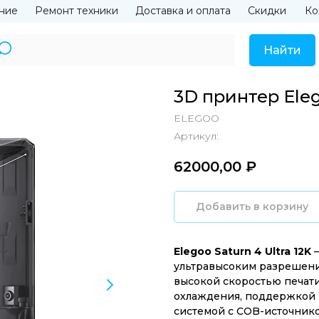
ние
Ремонт техники
Доставка и оплата
Скидки
Ко
Найти
3D принтер Eleg
ELEGOO
Артикул:
62000,00
₽‎
Добавить в корзину
Elegoo Saturn 4 Ultra 12K
—
ультравысоким разрешени
высокой скоростью печат
охлаждения, поддержкой 
системой с COB-источником