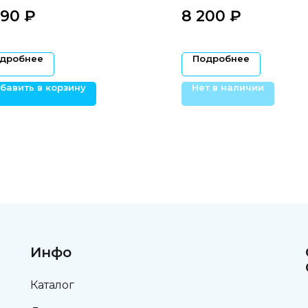
ргических шаблонов
высокой детализацией
190
₽‎
8 200
₽‎
дробнее
Подробнее
бавить в корзину
Нет в наличии
Инфо
Каталог