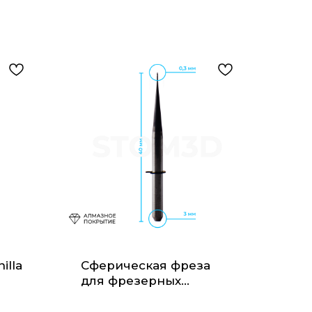
illa
Сферическая фреза
для фрезерных
станков VHF DC 0.3/3
мм.