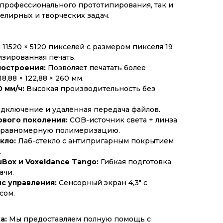
 профессионального прототипирования, так и
елирных и творческих задач.
11520 × 5120 пикселей с размером пикселя 19
изированная печать.
построения:
Позволяет печатать более
,88 × 122,88 × 260 мм.
 мм/ч:
Высокая производительность без
дключение и удалённая передача файлов.
ового поколения:
COB-источник света + линза
 равномерную полимеризацию.
кло:
Лаб-стекло с антипригарным покрытием
.
Box и Voxeldance Tango:
Гибкая подготовка
ачи.
с управления:
Сенсорный экран 4,3" с
сом.
а:
Мы предоставляем полную помощь с