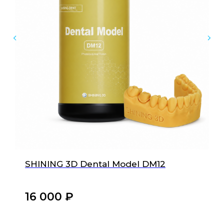
Оборудование для стоматологических клиник
и зуботехнических лабораторий
Инфо
Каталог
Доставка и оплата
Обучение
Ремонт техники
FAQ
Контакты
Остались вопросы?
Свяжитесь с нами
SHINING 3D Dental Model DM12
+7 921 555 88 22
16 000
₽‎
10:00-21:00 по Москве
info@stom3D.com