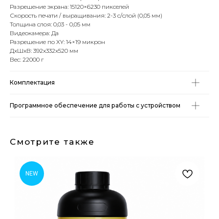
Разрешение экрана: 15120×6230 пикселей
Скорость печати / выращивания: 2-3 с/слой (0,05 мм)
Толщина слоя: 0,03 - 0,05 мм
Видеокамера: Да
Разрешение по XY: 14×19 микрон
ДxШxВ: 392x332x520 мм
Вес: 22000 г
Комплектация
Программное обеспечение для работы с устройством
Смотрите также
NEW