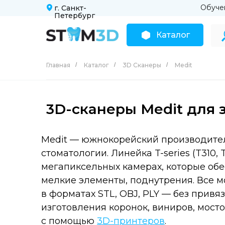
Обуче
г. Санкт-
Петербург
Каталог
Главная
/
Каталог
/
3D Сканеры
/
Medit
3D-сканеры Medit для 
Medit — южнокорейский производител
стоматологии. Линейка T-series (T310,
мегапиксельных камерах, которые об
мелкие элементы, поднутрения. Все м
в форматах STL, OBJ, PLY — без прив
изготовления коронок, виниров, мост
с помощью
3D-принтеров
.