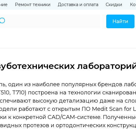
ние
Ремонт техники
Доставка и оплата
Скидки
Ко
Найти
зуботехнических лаборатори
ь, один из наиболее популярных брендов лаб
 T510, T710) построена на технологии сканирова
еспечивают высокую детализацию даже на слож
одели работают с открытым ПО Medit Scan for
язки к конкретной CAD/CAM-системе. Полученн
овидных протезов и ортодонтических конструк