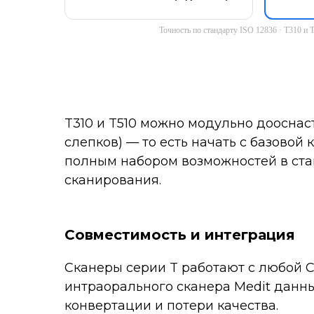
Точность по стандарту ISO 12836 · T310 и
T310 и T510 можно модульно дооснас
слепков) — то есть начать с базовой
полным набором возможностей в ста
сканирования.
Совместимость и интеграция
Сканеры серии T работают с любой
интраорального сканера Medit данны
конвертации и потери качества.