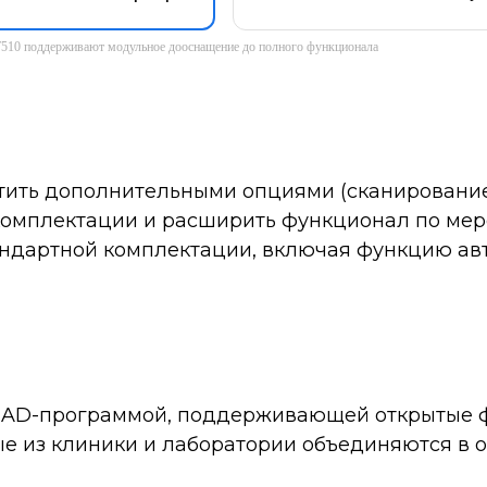
 T510 поддерживают модульное дооснащение до полного функционала
тить дополнительными опциями (сканирование
 комплектации и расширить функционал по мере
ндартной комплектации, включая функцию ав
 CAD-программой, поддерживающей открытые 
е из клиники и лаборатории объединяются в о