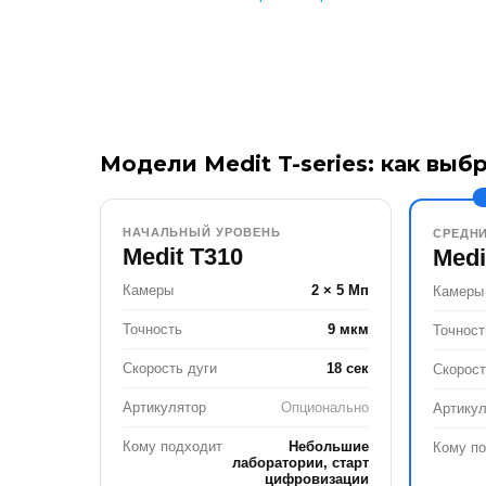
Модели Medit T-series: как выб
НАЧАЛЬНЫЙ УРОВЕНЬ
СРЕДН
Medit T310
Medi
Камеры
2 × 5 Мп
Камеры
Точность
9 мкм
Точност
Скорость дуги
18 сек
Скорост
Артикулятор
Опционально
Артикул
Кому подходит
Небольшие
Кому п
лаборатории, старт
цифровизации