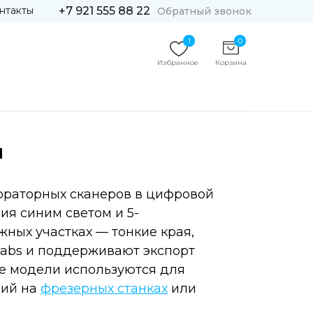
нтакты
+7 921 555 88 22
Обратный звонок
1
0
Избранное
Корзина
й
ораторных сканеров в цифровой
ния синим светом и 5-
ных участках — тонкие края,
 Labs и поддерживают экспорт
ые модели используются для
ций на
фрезерных станках
или