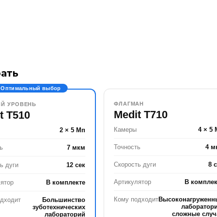
рать
Оптимальный выбор
ФЛАГМАН
ИЙ УРОВЕНЬ
Medit T710
t T510
Камеры
4 × 5
2 × 5 Мп
Точность
4 м
ь
7 мкм
Скорость дуги
8 
ь дуги
12 сек
Артикулятор
В комплек
ятор
В комплекте
Кому подходит
Высоконагруженн
одходит
Большинство
лаборатори
зуботехнических
сложные случ
лабораторий