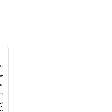
 Мп
км
сек
те
ые
и,
аи