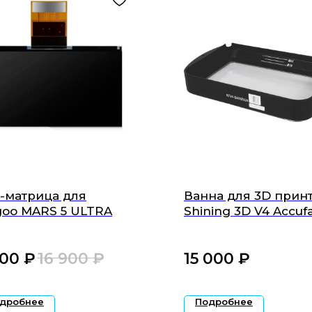
-матрица для
Ванна для 3D прин
goo MARS 5 ULTRA
Shining 3D V4 Accuf
L4D / L4K
900
₽‎
16 900
₽‎
15 000
₽‎
дробнее
Подробнее