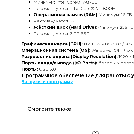
Минимум: Intel Core® i7-8700F
Рекомендуется: Intel Core® i7-11800H
Оперативная память (RAM):
Минимум: 16 ГБ
Рекомендуется: 32 ГБ
Жёсткий диск (Hard Drive):
Минимум: 256 Г
Рекомендуется: 2 ТБ SSD
Графическая карта (GPU):
NVIDIA RTX 2060 / 2070
Операционная система (OS):
Windows 10/11 Profes
Разрешение экрана (Display Resolution):
1920 × 
Порты ввода/вывода (I/O Ports):
более 2-х порто
Порты:
USB 3.0
Программное обеспечение для работы с 
Загрузить программу
Смотрите также