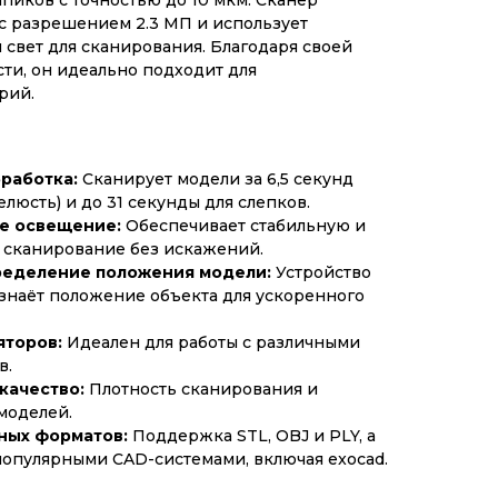
мпиков с точностью до 10 мкм. Сканер
с разрешением 2.3 МП и использует
свет для сканирования. Благодаря своей
сти, он идеально подходит для
рий.
бработка:
Сканирует модели за 6,5 секунд
челюсть) и до 31 секунды для слепков.
е освещение:
Обеспечивает стабильную и
 сканирование без искажений.
ределение положения модели:
Устройство
знаёт положение объекта для ускоренного
яторов:
Идеален для работы с различными
в.
качество:
Плотность сканирования и
моделей.
ных форматов:
Поддержка STL, OBJ и PLY, а
популярными CAD-системами, включая exocad.