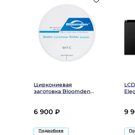
Циркониевая
LCD
заготовка Bloomden
Ele
SHT-C
6 900
₽‎
9 
Подробнее
По