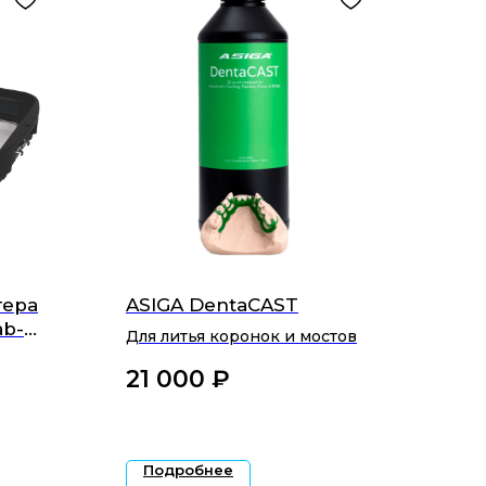
тера
ASIGA DentaCAST
ab-
Для литья коронок и мостов
21 000
₽‎
Подробнее