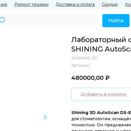
ние
Ремонт техники
Доставка и оплата
Скидки
Ко
Найти
Лабораторный с
SHINING AutoSc
SHINING 3D
Артикул:
480000,00
₽‎
Добавить в корзину
Shining 3D AutoScan DS-EX
для стоматологии, оснащ
точностью. Он предназнач