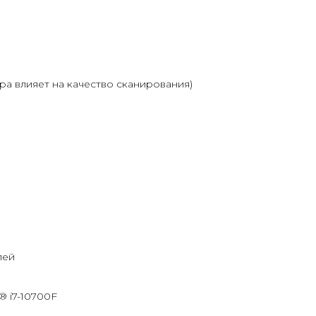
ра влияет на качество сканирования)
лей
e® i7-10700F