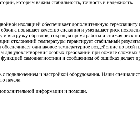
торий, которым важны стабильность, точность и надежность.
двойной изоляцией обеспечивает дополнительную термозащиту и 
 обжига повышает качество спекания и уменьшает риск появлени
у и выгрузку образцов, сокращая время работы и снижая риск п
ции отклонений температуры гарантирует стабильный результат
обеспечивает одинаковое температурное воздействие по всей пл
 для удовлетворения особых требований при обжиге сложных 
 функцией самодиагностики и сообщением об ошибках делает п
с подключением и настройкой оборудования. Наши специалисты
го начала.
дополнительной информации и помощи.