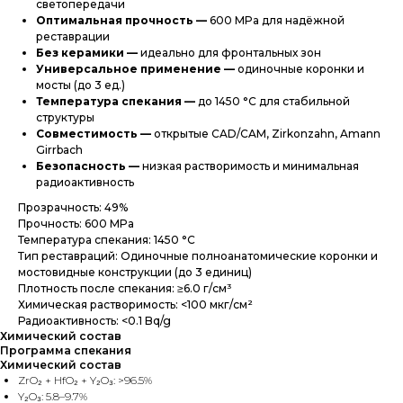
светопередачи
Оптимальная прочность —
600 MPa для надёжной
реставрации
Без керамики —
идеально для фронтальных зон
Универсальное применение —
одиночные коронки и
мосты (до 3 ед.)
Температура спекания —
до 1450 °C для стабильной
структуры
Совместимость —
открытые CAD/CAM, Zirkonzahn, Amann
Girrbach
Безопасность —
низкая растворимость и минимальная
радиоактивность
Прозрачность: 49%
Прочность: 600 MPa
Температура спекания: 1450 °C
Тип реставраций: Одиночные полноанатомические коронки и
мостовидные конструкции (до 3 единиц)
Плотность после спекания: ≥6.0 г/см³
Химическая растворимость: <100 мкг/см²
Радиоактивность: <0.1 Bq/g
Химический состав
Программа спекания
Химический состав
ZrO₂ + HfO₂ + Y₂O₃: >96.5%
Y₂O₃: 5.8–9.7%