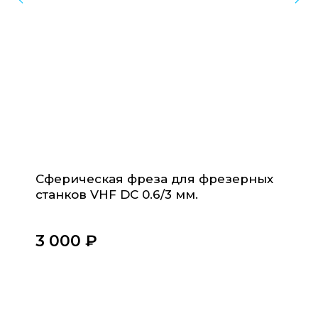
Оборудование для стоматологических клиник
и зуботехнических лабораторий
Инфо
Каталог
Доставка и оплата
Обучение
Ремонт техники
FAQ
Сферическая фреза для фрезерных
Контакты
станков VHF DC 0.6/3 мм.
Остались вопросы?
Свяжитесь с нами
3 000
₽‎
+7 921 555 88 22
10:00-21:00 по Москве
info@stom3D.com