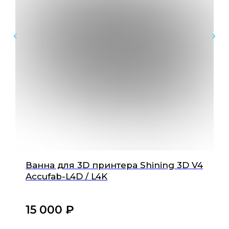
Оборудование для стоматологических клиник
Ванна для 3D принтера Shining 3D V4
и зуботехнических лабораторий
Accufab-L4D / L4K
Инфо
15 000
₽‎
Каталог
Доставка и оплата