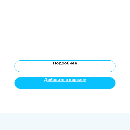
Обучение
Ремонт техники
FAQ
Контакты
Остались вопросы?
Свяжитесь с нами
+7 921 555 88 22
10:00-21:00 по Москве
Подробнее
info@stom3D.com
Добавить в корзину
ОБЩЕСТВО С ОГРАНИЧЕННОЙ
ОТВЕТСТВЕННОСТЬЮ "СТОМ3Д"
ИНН 4705106620
ОГРНИП 1234700033270
Политика конфиденциальности
Пользовательское соглашение