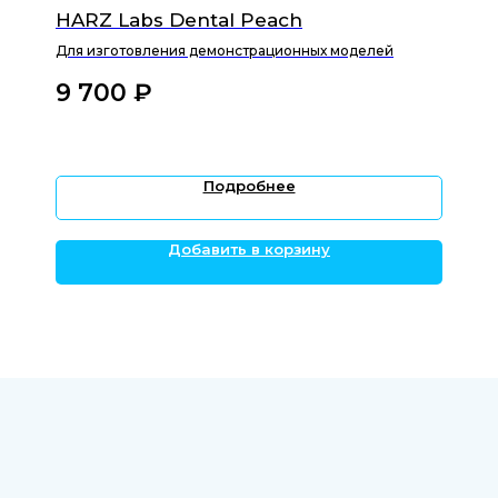
+7 921 555 88 22
HARZ Labs Dental Peach
10:00-21:00 по Москве
Для изготовления демонстрационных моделей
info@stom3D.com
9 700
₽‎
ОБЩЕСТВО С ОГРАНИЧЕННОЙ
Подробнее
ОТВЕТСТВЕННОСТЬЮ "СТОМ3Д"
ИНН 4705106620
ОГРНИП 1234700033270
Добавить в корзину
Политика конфиденциальности
Пользовательское соглашение