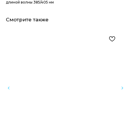
длиной волны 385/405 нм
Смотрите также
Оборудование для стоматологических клиник
и зуботехнических лабораторий
Инфо
Каталог