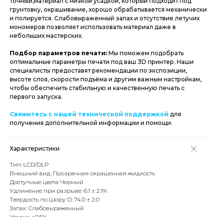
точный,материал с низкой усадкой, который подходит под
грунтовку, окрашивание, хорошо обрабатывается механически
и полируется. Слабовыраженный запах и отсутствие летучих
мономеров позволяет использовать материал даже в
небольших мастерских.
Подбор параметров печати:
Мы поможем подобрать
оптимальные параметры печати под ваш 3D принтер. Наши
специалисты предоставят рекомендации по экспозиции,
высоте слоя, скорости подъёма и другим важным настройкам,
чтобы обеспечить стабильную и качественную печать с
первого запуска.
Свяжитесь с нашей технической поддержкой
для
получения дополнительной информации и помощи.
Характеристики
Тип: LCD/DLP
Внешний вид: Прозрачная окрашенная жидкость
Доступные цвета: Черный
Удлинение при разрыве: 6.1 ± 2.1%
Твердость по Шору D: 74.0 ± 2.0
Запах: Слабовыраженный
Усадка: <0.5%