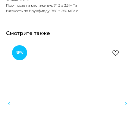
Прочность на растяжение: 74.3 ± 3.5 МПа
Вязкость по Брукфилду: 750 ± 250 мПа·с
Смотрите также
NEW
Оборудование для стоматологических клиник
и зуботехнических лабораторий
Инфо