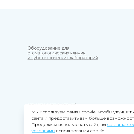
Оборудование для
стоматологических клиник
и зуботехнических лабораторий
ОБЩЕСТВО С ОГРАНИЧЕННОЙ
ОТВЕТСТВЕННОСТЬЮ "СТОМ3Д"
Мы используем файлы cookie. Чтобы улучшить
ИНН 4705106620
сайта и предоставить вам больше возможност
Продолжая использовать сайт, вы
соглашаетес
ОГРНИП 1234700033270
условиями
использования cookie.