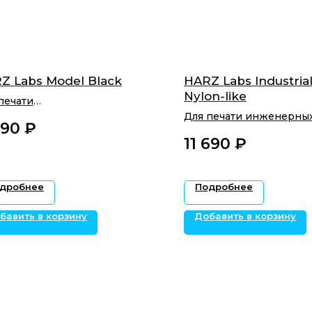
Z Labs Model Black
HARZ Labs Industria
Nylon-like
печати
онстрационных
Для печати инженерны
490
₽‎
елей
изделий
11 690
₽‎
дробнее
Подробнее
бавить в корзину
Добавить в корзину