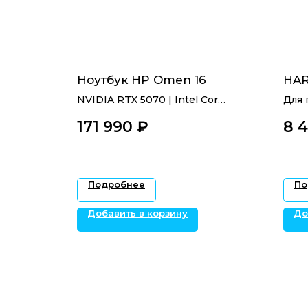
Ноутбук HP Omen 16
HAR
NVIDIA RTX 5070 | Intеl Cоre
Для 
i7-14650НХ
дем
171 990
₽‎
8 
мод
Подробнее
По
Добавить в корзину
До