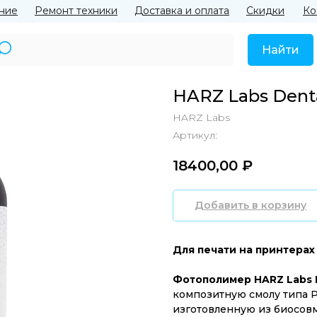
ние
Ремонт техники
Доставка и оплата
Скидки
Ко
Найти
HARZ Labs Dent
HARZ Labs
Артикул:
18400,00
₽‎
Добавить в корзину
Для печати на принтерах 
Фотополимер HARZ Labs D
композитную смолу типа 
изготовленную из биосовм