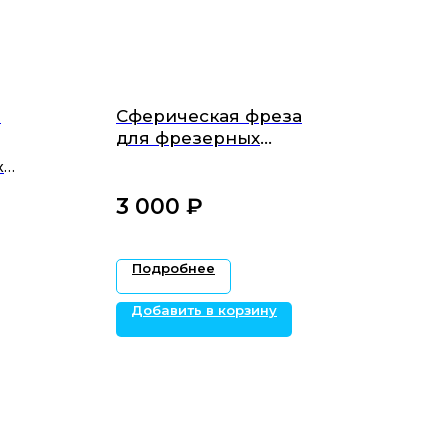
l
Сферическая фреза
для фрезерных
станков Up3D DC 0.3/4
х
мм.
3 000
₽‎
Подробнее
Добавить в корзину