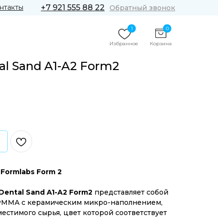
нтакты
+7 921 555 88 22
Обратный звонок
1
0
Избранное
Корзина
al Sand A1-A2 Form2
Formlabs Form 2
ental Sand A1-A2 Form2
представляет собой
PMMA с керамическим микро-наполнением,
естимого сырья, цвет которой соответствует