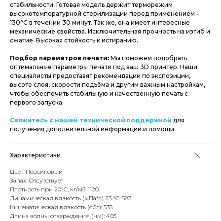
стабильности. Готовая модель держит терморежим
высокотемпературной стерилизации перед применением –
130°С в течении 30 минут. Так же, она имеет интересные
механические свойства. Исключительная прочность на изгиб и
сжатие. Высокая стойкость к истиранию.
Подбор параметров печати:
Мы поможем подобрать
оптимальные параметры печати под ваш 3D принтер. Наши
специалисты предоставят рекомендации по экспозиции,
высоте слоя, скорости подъёма и другим важным настройкам,
чтобы обеспечить стабильную и качественную печать с
первого запуска.
Свяжитесь с нашей технической поддержкой
для
получения дополнительной информации и помощи.
Характеристики
Цвет: Персиковый
Запах: Отсутствует
Плотность при 20°С, кг/м3: 1120
Динамическая вязкость (мПа*с) 23 °С: 583
Кинематическая вязкость (сСт): 535
Длина волны отверждения (нм): 405