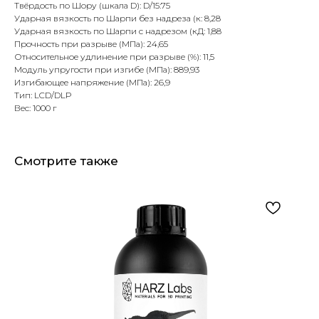
Твёрдость по Шору (шкала D): D/15:75
Ударная вязкость по Шарпи без надреза (к: 8,28
Ударная вязкость по Шарпи c надрезом (кД: 1,88
Прочность при разрыве (МПа): 24,65
Относительное удлинение при разрыве (%): 11,5
Модуль упругости при изгибе (МПа): 889,93
Изгибающее напряжение (МПа): 26,9
Тип: LCD/DLP
Вес: 1000 г
Смотрите также
Оборудование для стоматологических клиник