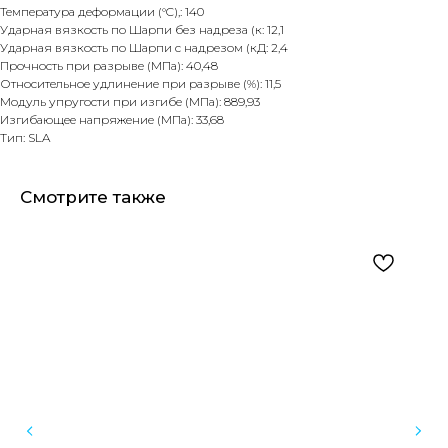
Температура деформации (°C),: 140
Ударная вязкость по Шарпи без надреза (к: 12,1
Ударная вязкость по Шарпи c надрезом (кД: 2,4
Прочность при разрыве (МПа): 40,48
Относительное удлинение при разрыве (%): 11,5
Модуль упругости при изгибе (МПа): 889,93
Изгибающее напряжение (МПа): 33,68
Тип: SLA
Смотрите также
Оборудование для стоматологических клиник
и зуботехнических лабораторий