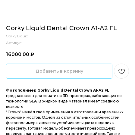
Gorky Liquid Dental Crown A1-A2 FL
Gorky Liquid
Артикул:
16000,00
₽‎
Добавить в корзину
Фотополимер Gorky Liquid Dental Crown A1-A2 FL
предназначен для печати на 3D-принтерах, работающих по
технологии
SLA
. В жидком виде материал имеет среднюю
вязкость.
"Crown" нашёл своё применения в изготовлении временных
коронок и мостов. Одной из отличительных особенностей
фотопполимера является устойчивость цвета изделия к
пересвету. Готовая модель обеспечивает превосходную
краевую адаптацию, прочность и эстетический вид. Так же