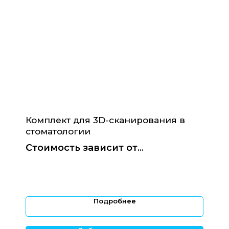
Инфо
Каталог
Доставка и оплата
Обучение
Ремонт техники
FAQ
Контакты
Комплект для 3D-сканирования в
Остались вопросы?
стоматологии
Свяжитесь с нами
Стоимость зависит от
+7 921 555 88 22
конфигурации
10:00-21:00 по Москве
info@stom3D.com
Подробнее