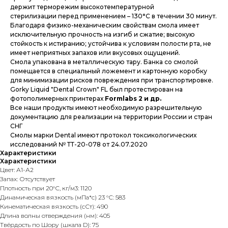
держит терморежим высокотемпературной
стерилизации перед применением – 130°С в течении 30 минут.
Благодаря физико-механическим свойствам смола имеет
исключительную прочность на изгиб и сжатие; высокую
стойкость к истиранию; устойчива к условиям полости рта, не
имеет неприятных запахов или вкусовых ощущений.
Смола упакована в металлическую тару. Банка со смолой
помещается в специальный ложемент и картонную коробку
для минимизации рисков повреждения при транспортировке.
Gorky Liquid "Dental Crown" FL был протестирован на
фотополимерных принтерах
Formlabs 2 и др.
Все наши продукты имеют необходимую разрешительную
документацию для реализации на территории России и стран
СНГ
Смолы марки Dental имеют протокол токсикологических
исследований № ТТ-20-078 от 24.07.2020
Характеристики
Характеристики
Цвет: А1-А2
Запах: Отсутствует
Плотность при 20°С, кг/м3: 1120
Динамическая вязкость (мПа*с) 23 °С: 583
Кинематическая вязкость (сСт): 490
Длина волны отверждения (нм): 405
Твёрдость по Шору (шкала D): 75