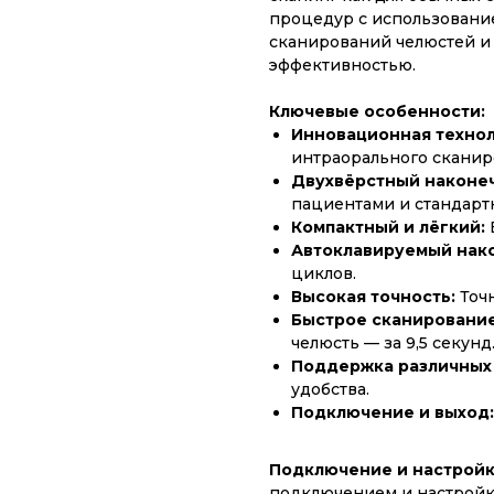
процедур с использовани
сканирований челюстей и
эффективностью.
Ключевые особенности:
Инновационная технол
интраорального сканир
Двухвёрстный наконе
пациентами и стандарт
Компактный и лёгкий:
В
Автоклавируемый нак
циклов.
Высокая точность:
Точн
Быстрое сканирование
челюсть — за 9,5 секунд
Поддержка различных 
удобства.
Подключение и выход:
Подключение и настройк
подключением и настройк