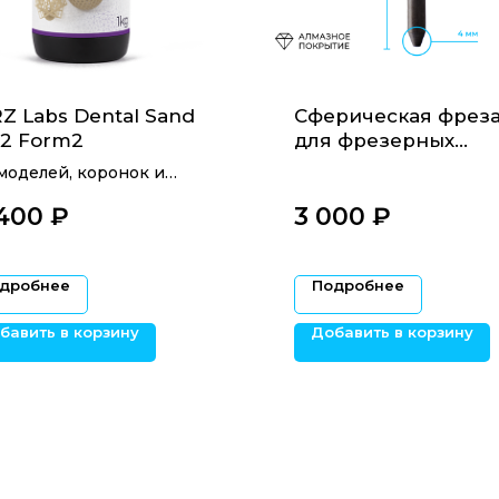
Z Labs Dental Sand
Сферическая фрез
A2 Form2
для фрезерных
станков XTCERA DC 1
моделей, коронок и
мм.
ов
 400
₽‎
3 000
₽‎
дробнее
Подробнее
бавить в корзину
Добавить в корзину