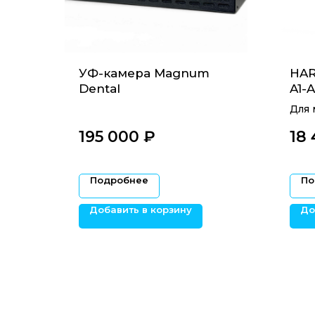
УФ-камера Magnum
HAR
Dental
A1-
Для 
мост
195 000
₽‎
18
Подробнее
По
Добавить в корзину
До