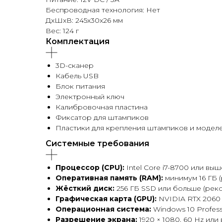
Беспроводная технология: Нет
ДxШxВ: 245x30x26 мм
Вес: 124 г
Комплектация
3D-сканер
Кабель USB
Блок питания
Электронный ключ
Калибровочная пластина
Фиксатор для штампиков
Пластики для крепления штампиков и модел
Системные требования
Процессор (CPU):
Intel Core i7-8700 или выш
Оперативная память (RAM):
минимум 16 ГБ 
Жёсткий диск:
256 ГБ SSD или больше (рек
Графическая карта (GPU):
NVIDIA RTX 2060
Операционная система:
Windows 10 Professi
Разрешение экрана:
1920 × 1080, 60 Hz или