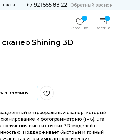
нтакты
+7 921 555 88 22
Обратный звонок
1
0
Избранное
Корзина
сканер Shining 3D
ь в корзину
вационный интраоральный сканер, который
 сканирование и фотограмметрию (IPG). Эта
я получения высокоточных 3D-моделей с
нностью. Поддерживает быстрый и точный
лучаев, так и для имплантологических