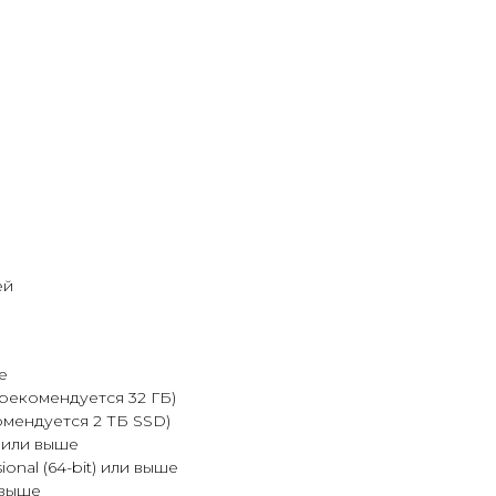
ей
е
(рекомендуется 32 ГБ)
омендуется 2 ТБ SSD)
 или выше
onal (64-bit) или выше
 выше