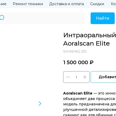
ние
Ремонт техники
Доставка и оплата
Скидки
Ко
Найти
Интраоральный 
Aoralscan Elite
SHINING 3D
1 500 000
₽‎
Добавит
Aoralscan Elite
— это инно
объединяет два процесса:
модель предназначена дл
улучшенной детализирова
сканинг как для обычных с