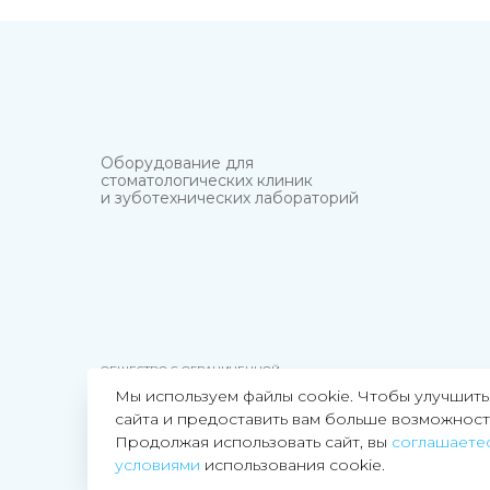
Оборудование для
стоматологических клиник
и зуботехнических лабораторий
ОБЩЕСТВО С ОГРАНИЧЕННОЙ
ОТВЕТСТВЕННОСТЬЮ "СТОМ3Д"
Мы используем файлы cookie. Чтобы улучшить
ИНН 4705106620
сайта и предоставить вам больше возможност
Продолжая использовать сайт, вы
соглашаетес
ОГРНИП 1234700033270
условиями
использования cookie.