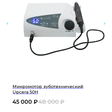
Оборудование для стоматологических клиник
и зуботехнических лабораторий
Инфо
Каталог
Доставка и оплата
Обучение
Ремонт техники
Микромотор зуботехнический
FAQ
Upcera 50H
Контакты
45 000
₽‎
48 000
₽‎
Остались вопросы?
Свяжитесь с нами