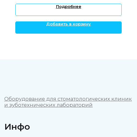
Подробнее
+7 921 555 88 22
10:00-21:00 по Москве
Добавить в корзину
info@stom3D.com
ОБЩЕСТВО С ОГРАНИЧЕННОЙ
ОТВЕТСТВЕННОСТЬЮ "СТОМ3Д"
ИНН 4705106620
ОГРНИП 1234700033270
Политика конфиденциальности
Пользовательское соглашение