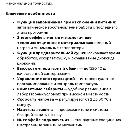
максимальной точностью.
Ключевые особенности
Функция запоминания при отключении питания:
автоматическое восстановление работы с последнего
этапа программы.
Энергоэффективные и экологичные
теплоизоляционные материалы:
равномерный
нагрев и минимальные теплопотери.
Функция предварительной сушки:
сокращает время
обработки, ускоряет сушку и окрашивание диоксида
циркония.
Высокотемпературный обжиг
— до 1550 °C для
качественной синтеризации
Управление синтеризацией
— интеллектуальное
программирование и контроль температуры.
Компактные габариты
— удобное размещение в
лабораторных условиях при высокой вместимости.
Скорость нагрева
— регулируется от 2 до 30 °C в
минуту.
Надежная защита
— предохранители и система
быстрой защиты по току.
Интерфейс подключения
— стандартные соединения
и встроенные защитные механизмы.