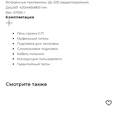
Встроенные программы: До 200 (редактируемые)
ДxШxВ: 420x465x800 мм
Вес: 47000 г
Комплектация
Печь Upcera GT1
Муфельный тигель
Подставка для заготовок
Силиконовая подложка
Кабель питания
Инструкция пользователя
Гарантийный талон
Смотрите также
Оборудование для стоматологических клиник
и зуботехнических лабораторий
Инфо