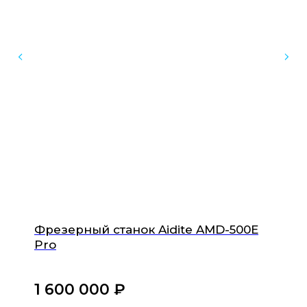
Каталог
Доставка и оплата
Обучение
Ремонт техники
FAQ
Контакты
Остались вопросы?
Свяжитесь с нами
+7 921 555 88 22
10:00-21:00 по Москве
info@stom3D.com
Фрезерный станок Aidite AMD-500E
Pro
ОБЩЕСТВО С ОГРАНИЧЕННОЙ
ОТВЕТСТВЕННОСТЬЮ "СТОМ3Д"
1 600 000
₽‎
ИНН 4705106620
ОГРНИП 1234700033270